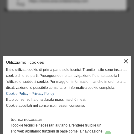
https://www.anacondatannery.com
ANACONDA EXPORT PROJECT
Operazione/Progetto finanziato nel quadro del POR FESR Toscana 2014-2020"
close
Utilizziamo i cookies
Il sito utilizza cookie di prima parte solo tecnici. Tramite il sito sono installati
Anaconda s.r.l.
cookie di terze parti. Proseguendo nella navigazione l´utente accetta l
´utilizzo di seddetti cookie. Per maggiori informazioni, anche in ordine alla
Via Martin Luther King, 6/8
disattivazione, è possibile consultare l´informativa cookie completa.
Zona Industriale Pruneta,
Cookie Policy
-
Privacy Policy
Ponte a Egola, San Miniato (Pi)
Il tuo consenso ha una durata massima di 6 mesi.
info@anaconda.it
Cookie accettati nel consenso: nessun consenso
Tel. 0571485105 Fax.0571497110
P. Iva e C.F. 00926080508
tecnici necessari
I cookie tecnici e necessari aiutano a rendere fruibile un
sito web abilitando funzioni di base come la navigazione